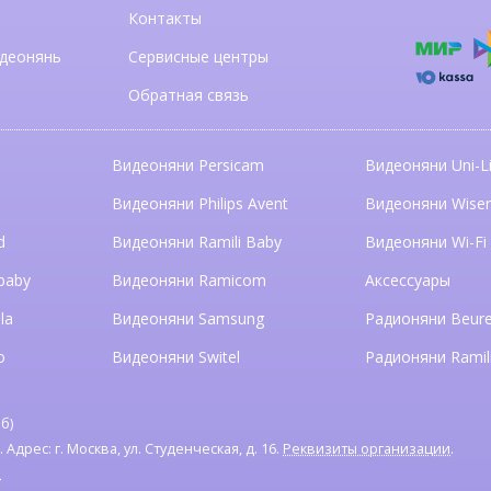
Контакты
деонянь
Сервисные центры
Обратная связь
Видеоняни Persicam
Видеоняни Uni-Li
n
Видеоняни Philips Avent
Видеоняни Wise
d
Видеоняни Ramili Baby
Видеоняни Wi-Fi
baby
Видеоняни Ramicom
Аксессуары
la
Видеоняни Samsung
Радионяни Beure
o
Видеоняни Switel
Радионяни Ramil
б)
дрес: г. Москва, ул. Студенческая, д. 16.
Реквизиты организации
.
я