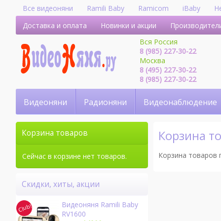
Все видеоняни
Ramili Baby
Ramicom
iBaby
H
Доставка и оплата
Новинки и акции
Производител
Вся Россия
8 (985) 227-30-22
Москва
8 (495) 227-30-22
8 (985) 227-30-22
Видеоняни
Радионяни
Видеонаблюдение
Корзина т
Корзина товаров
Корзина товаров 
Сейчас в корзине нет товаров.
Скидки, хиты, акции
Видеоняня Ramili Baby
RV1600