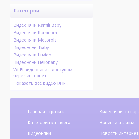
Категории
Видеоняни Ramili Baby
Видеоняни Ramicom
Видеоняни Motorola
Видеоняни iBaby
Видеоняни Luvion
Видеоняни Hellobaby
Wi-Fi видеоняни с доступом
через интернет
Показать все видеоняни ››
Главная страница
Видеоняни по пар
Категории каталога
Новинки и акции
Видеоняни
Новости интернет