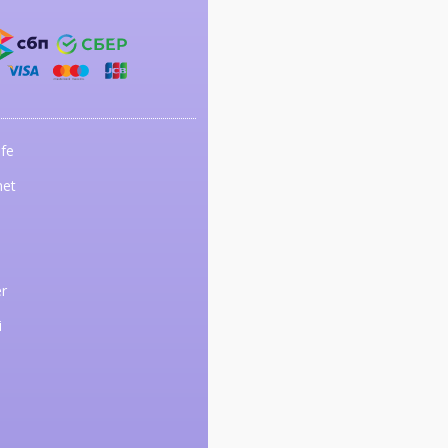
fe
net
r
i