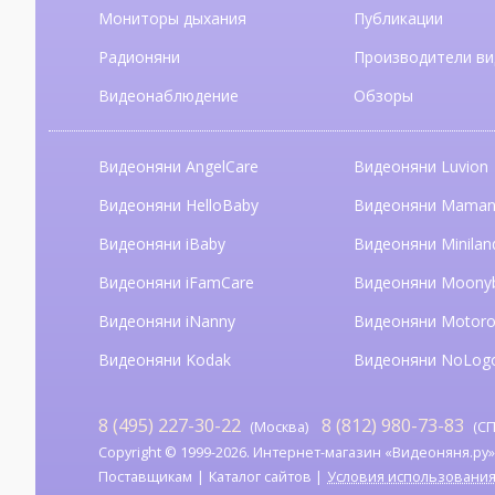
Мониторы дыхания
Публикации
Радионяни
Производители ви
Видеонаблюдение
Обзоры
Видеоняни AngelCare
Видеоняни Luvion
Видеоняни HelloBaby
Видеоняни Mama
Видеоняни iBaby
Видеоняни Minilan
Видеоняни iFamCare
Видеоняни Moony
Видеоняни iNanny
Видеоняни Motoro
Видеоняни Kodak
Видеоняни NoLog
8 (495) 227-30-22
8 (812) 980-73-83
(Москва)
(СП
Copyright © 1999-2026. Интернет-магазин «Видеоняня.ру». А
Поставщикам
Каталог сайтов
Условия использовани