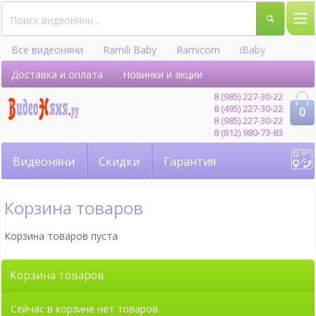
Все видеоняни
Ramili Baby
Ramicom
iBaby
Hellobaby
Доставка и оплата
Новинки и акции
8 (985) 227-30-22
8 (495) 227-30-22
0
8 (985) 227-30-22
8 (812) 980-73-83
Видеоняни
Скидки
Гарантия
Корзина товаров
Корзина товаров пуста
Корзина товаров
Сейчас в корзине нет товаров.