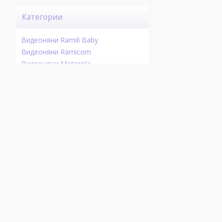
Категории
Видеоняни Ramili Baby
Видеоняни Ramicom
Видеоняни Motorola
Видеоняни iBaby
Видеоняни Luvion
Видеоняни Hellobaby
Wi-Fi видеоняни с доступом
через интернет
Показать все видеоняни ››
Главная страница
Видеоняни по пар
Категории каталога
Новинки и акции
Видеоняни
Новости интернет