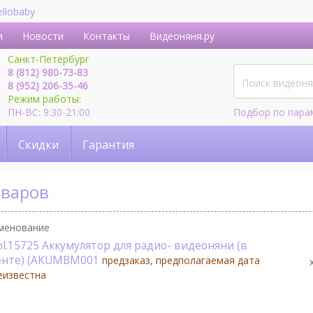
ellobaby
и
Новости
Контакты
Видеоняня.ру
Санкт-Петербург
8 (812) 980-73-83
8 (952) 206-35-46
Режим работы:
ПН-ВС: 9:30-21:00
Подбор по пара
Скидки
Гарантия
оваров
менование
ol.15725 Аккумулятор для радио- видеоняни (в
енте) (AKUMBM001
предзаказ, предполагаемая дата
еизвестна