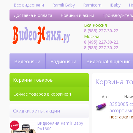
Все видеоняни
Ramili Baby
Ramicom
iBaby
H
Доставка и оплата
Новинки и акции
Производител
Вся Россия
8 (985) 227-30-22
Москва
8 (495) 227-30-22
8 (985) 227-30-22
Видеоняни
Радионяни
Видеонаблюдение
Корзина т
Корзина товаров
Сейчас товаров в корзине: 1.
Арт.
Наи
3350005 c
ассортим
Скидки, хиты, акции
поставки н
Видеоняня Ramili Baby
RV1600