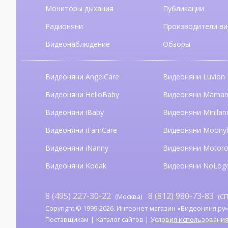
Мониторы дыхания
Публикации
Радионяни
Производители ви
Видеонаблюдение
Обзоры
Видеоняни AngelCare
Видеоняни Luvion
Видеоняни HelloBaby
Видеоняни Mama
Видеоняни iBaby
Видеоняни Minilan
Видеоняни iFamCare
Видеоняни Moony
Видеоняни iNanny
Видеоняни Motoro
Видеоняни Kodak
Видеоняни NoLog
8 (495) 227-30-22
8 (812) 980-73-83
(Москва)
(СП
Copyright © 1999-2026. Интернет-магазин «Видеоняня.ру». А
Поставщикам
Каталог сайтов
Условия использовани