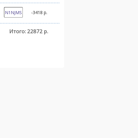
-3418 р.
Итого:
22872 р.