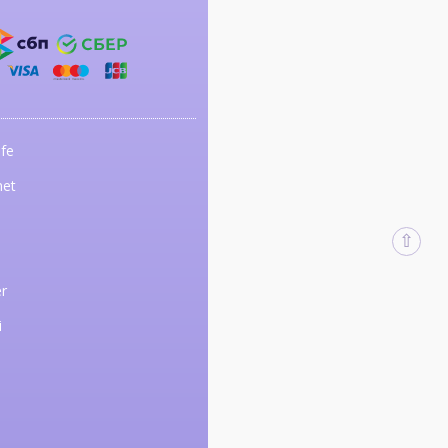
fe
net
r
i