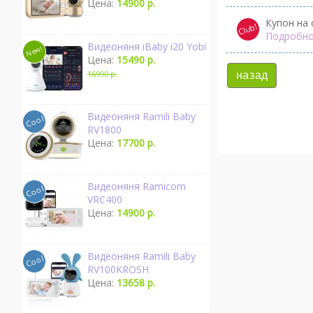
Цена:
14900 р.
Купон на 
Подробно
Видеоняня iBaby i20 Yobi
Цена:
15490 р.
16990 р.
назад
Видеоняня Ramili Baby
RV1800
Цена:
17700 р.
Видеоняня Ramicom
VRC400
Цена:
14900 р.
Видеоняня Ramili Baby
RV100KROSH
Цена:
13658 р.