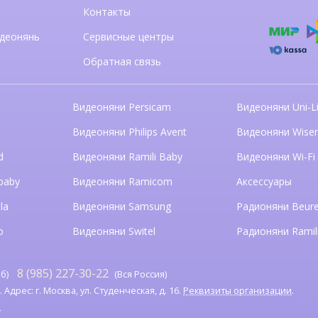
Контакты
деонянь
Сервисные центры
Обратная связь
Видеоняни Persicam
Видеоняни Uni-Li
n
Видеоняни Philips Avent
Видеоняни Wise
d
Видеоняни Ramili Baby
Видеоняни Wi-Fi
baby
Видеоняни Ramicom
Аксессуары
la
Видеоняни Samsung
Радионяни Beure
o
Видеоняни Switel
Радионяни Ramil
8 (985) 227-30-22
б)
(Вся Россия)
дрес: г. Москва, ул. Студенческая, д. 16.
Реквизиты организации
.
я