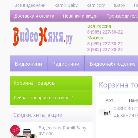
Все видеоняни
Ramili Baby
Ramicom
iBaby
H
Доставка и оплата
Новинки и акции
Производител
Вся Россия
8 (985) 227-30-22
Москва
8 (495) 227-30-22
8 (985) 227-30-22
Видеоняни
Радионяни
Видеонаблюдение
Корзина т
Корзина товаров
Сейчас товаров в корзине: 1.
Арт.
Наи
0480030 c
дыхания 
Скидки, хиты, акции
Видеоняня Ramili Baby
RV1600