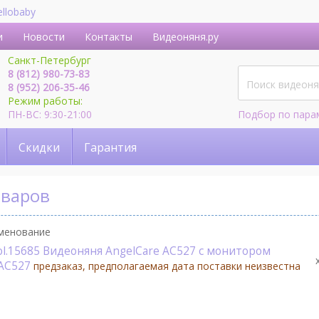
ellobaby
и
Новости
Контакты
Видеоняня.ру
Санкт-Петербург
8 (812) 980-73-83
8 (952) 206-35-46
Режим работы:
ПН-ВС: 9:30-21:00
Подбор по пара
Скидки
Гарантия
оваров
менование
ol.15685 Видеоняня AngelСare AC527 с монитором
(AC527
предзаказ, предполагаемая дата поставки неизвестна