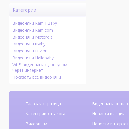
Категории
Видеоняни Ramili Baby
Видеоняни Ramicom
Видеоняни Motorola
Видеоняни iBaby
Видеоняни Luvion
Видеоняни Hellobaby
Wi-Fi видеоняни с доступом
через интернет
Показать все видеоняни ››
Главная страница
Видеоняни по пар
Категории каталога
Новинки и акции
Видеоняни
Новости интернет