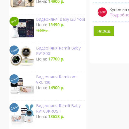
Цена:
14900 р.
Купон на 
Подробно
Видеоняня iBaby i20 Yobi
Цена:
15490 р.
16990 р.
назад
Видеоняня Ramili Baby
RV1800
Цена:
17700 р.
Видеоняня Ramicom
VRC400
Цена:
14900 р.
Видеоняня Ramili Baby
RV100KROSH
Цена:
13658 р.