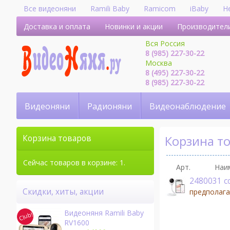
Все видеоняни
Ramili Baby
Ramicom
iBaby
H
Доставка и оплата
Новинки и акции
Производител
Вся Россия
8 (985) 227-30-22
Москва
8 (495) 227-30-22
8 (985) 227-30-22
Видеоняни
Радионяни
Видеонаблюдение
Корзина т
Корзина товаров
Сейчас товаров в корзине: 1.
Арт.
Наи
2480031 c
Скидки, хиты, акции
предполага
Видеоняня Ramili Baby
RV1600