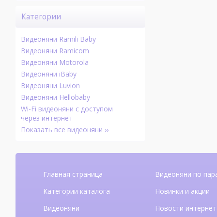
Категории
Видеоняни Ramili Baby
Видеоняни Ramicom
Видеоняни Motorola
Видеоняни iBaby
Видеоняни Luvion
Видеоняни Hellobaby
Wi-Fi видеоняни с доступом
через интернет
Показать все видеоняни ››
Главная страница
Видеоняни по пар
Категории каталога
Новинки и акции
Видеоняни
Новости интернет