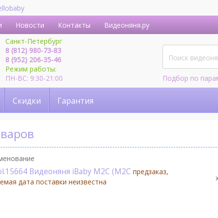
ellobaby
и
Новости
Контакты
Видеоняня.ру
Санкт-Петербург
8 (812) 980-73-83
8 (952) 206-35-46
Режим работы:
ПН-ВС: 9:30-21:00
Подбор по пара
Скидки
Гарантия
оваров
менование
ol.15664 Видеоняня iBaby M2C (M2C
предзаказ,
емая дата поставки неизвестна