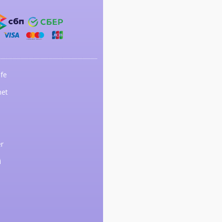
fe
net
r
i