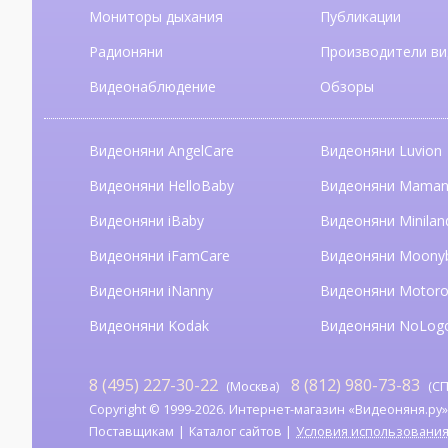
Мониторы дыхания
Публикации
Радионяни
Производители ви
Видеонаблюдение
Обзоры
Видеоняни AngelCare
Видеоняни Luvion
Видеоняни HelloBaby
Видеоняни Mama
Видеоняни iBaby
Видеоняни Minilan
Видеоняни iFamCare
Видеоняни Moony
Видеоняни iNanny
Видеоняни Motoro
Видеоняни Kodak
Видеоняни NoLog
8 (495) 227-30-22
8 (812) 980-73-83
(Москва)
(СП
Copyright © 1999-2026. Интернет-магазин «Видеоняня.ру». А
Поставщикам
Каталог сайтов
Условия использовани