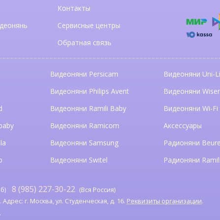
Контакты
деонянь
Сервисные центры
Обратная связь
Видеоняни Persicam
Видеоняни Uni-Li
n
Видеоняни Philips Avent
Видеоняни Wise
d
Видеоняни Ramili Baby
Видеоняни Wi-Fi
baby
Видеоняни Ramicom
Аксессуары
la
Видеоняни Samsung
Радионяни Beure
o
Видеоняни Switel
Радионяни Ramil
8 (985) 227-30-22
б)
(Вся Россия)
дрес: г. Москва, ул. Студенческая, д. 16.
Реквизиты организации
.
я