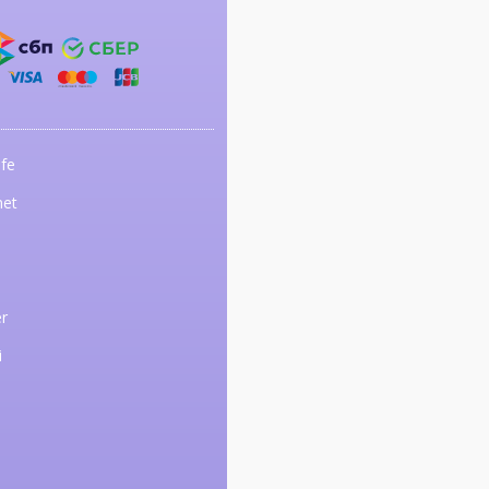
fe
net
r
i