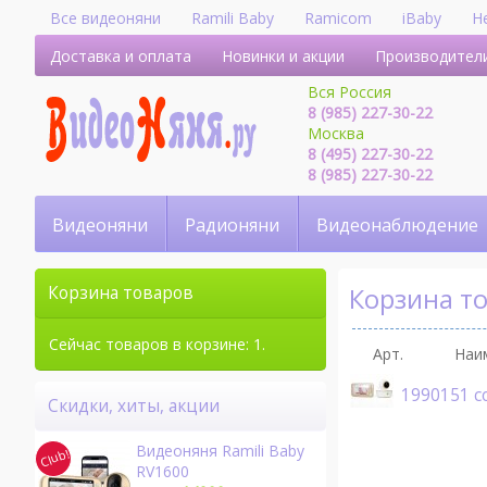
Все видеоняни
Ramili Baby
Ramicom
iBaby
H
Доставка и оплата
Новинки и акции
Производител
Вся Россия
8 (985) 227-30-22
Москва
8 (495) 227-30-22
8 (985) 227-30-22
Видеоняни
Радионяни
Видеонаблюдение
Корзина т
Корзина товаров
Сейчас товаров в корзине: 1.
Арт.
Наи
1990151 c
Скидки, хиты, акции
Видеоняня Ramili Baby
RV1600