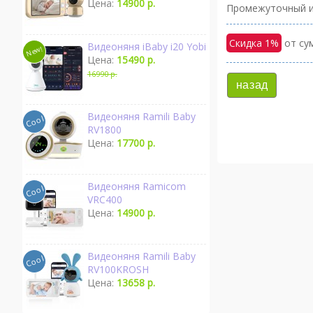
Цена:
14900 р.
Промежуточный и
Скидка 1%
от сум
Видеоняня iBaby i20 Yobi
Цена:
15490 р.
16990 р.
назад
Видеоняня Ramili Baby
RV1800
Цена:
17700 р.
Видеоняня Ramicom
VRC400
Цена:
14900 р.
Видеоняня Ramili Baby
RV100KROSH
Цена:
13658 р.