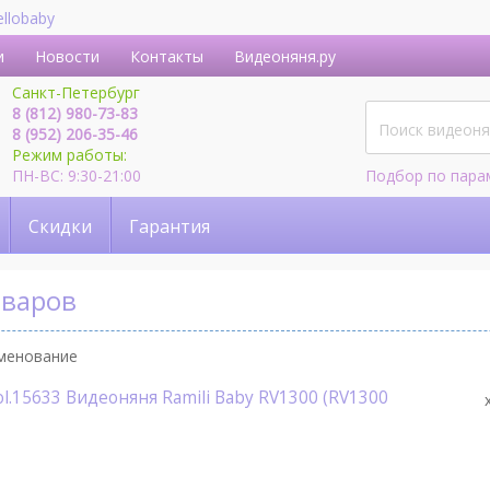
ellobaby
и
Новости
Контакты
Видеоняня.ру
Санкт-Петербург
8 (812) 980-73-83
8 (952) 206-35-46
Режим работы:
ПН-ВС: 9:30-21:00
Подбор по пара
Скидки
Гарантия
оваров
менование
ol.15633 Видеоняня Ramili Baby RV1300 (RV1300