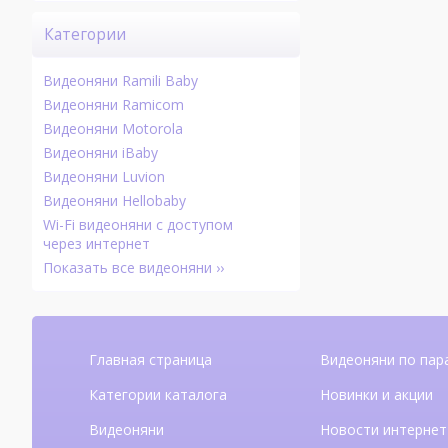
Категории
Видеоняни Ramili Baby
Видеоняни Ramicom
Видеоняни Motorola
Видеоняни iBaby
Видеоняни Luvion
Видеоняни Hellobaby
Wi-Fi видеоняни с доступом
через интернет
Показать все видеоняни ››
Главная страница
Видеоняни по пар
Категории каталога
Новинки и акции
Видеоняни
Новости интернет