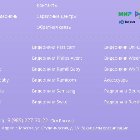
Контакты
деонянь
Сервисные центры
Обратная связь
Видеоняни Persicam
Видеоняни Uni-Li
n
Видеоняни Philips Avent
Видеоняни Wise
d
Видеоняни Ramili Baby
Видеоняни Wi-Fi
baby
Видеоняни Ramicom
Аксессуары
la
Видеоняни Samsung
Радионяни Beure
o
Видеоняни Switel
Радионяни Ramil
8 (985) 227-30-22
б)
(Вся Россия)
дрес: г. Москва, ул. Студенческая, д. 16.
Реквизиты организации
.
я