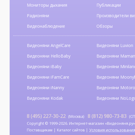
Мониторы дыхания
Публикации
Радионяни
Производители ви
Видеонаблюдение
Обзоры
Видеоняни AngelCare
Видеоняни Luvion
Видеоняни HelloBaby
Видеоняни Mama
Видеоняни iBaby
Видеоняни Minilan
Видеоняни iFamCare
Видеоняни Moony
Видеоняни iNanny
Видеоняни Motoro
Видеоняни Kodak
Видеоняни NoLog
8 (495) 227-30-22
8 (812) 980-73-83
(Москва)
(СП
Copyright © 1999-2026. Интернет-магазин «Видеоняня.ру». А
Поставщикам
Каталог сайтов
Условия использовани