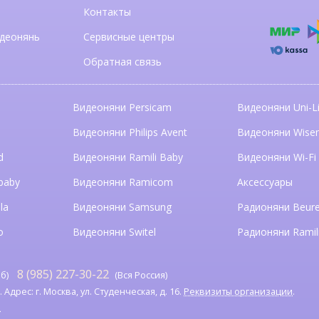
Контакты
деонянь
Сервисные центры
Обратная связь
Видеоняни Persicam
Видеоняни Uni-Li
n
Видеоняни Philips Avent
Видеоняни Wise
d
Видеоняни Ramili Baby
Видеоняни Wi-Fi
baby
Видеоняни Ramicom
Аксессуары
la
Видеоняни Samsung
Радионяни Beure
o
Видеоняни Switel
Радионяни Ramil
8 (985) 227-30-22
б)
(Вся Россия)
дрес: г. Москва, ул. Студенческая, д. 16.
Реквизиты организации
.
я