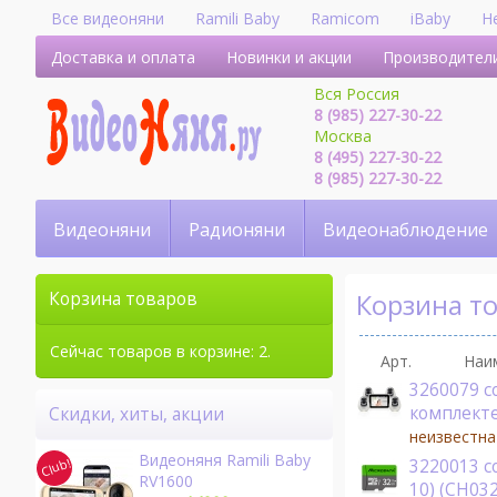
Все видеоняни
Ramili Baby
Ramicom
iBaby
H
Доставка и оплата
Новинки и акции
Производител
Вся Россия
8 (985) 227-30-22
Москва
8 (495) 227-30-22
8 (985) 227-30-22
Видеоняни
Радионяни
Видеонаблюдение
Корзина т
Корзина товаров
Сейчас товаров в корзине: 2.
Арт.
Наи
3260079 c
комплект
Скидки, хиты, акции
неизвестна
Видеоняня Ramili Baby
3220013 c
RV1600
10) (CH03