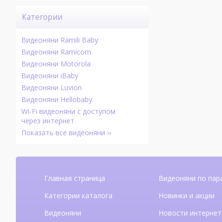
Категории
Видеоняни Ramili Baby
Видеоняни Ramicom
Видеоняни Motorola
Видеоняни iBaby
Видеоняни Luvion
Видеоняни Hellobaby
Wi-Fi видеоняни с доступом
через интернет
Показать все видеоняни ››
Главная страница
Видеоняни по пар
Категории каталога
Новинки и акции
Видеоняни
Новости интернет