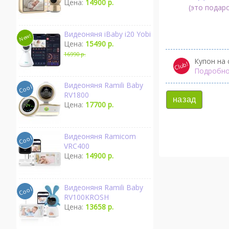
Цена:
14900 р.
(это подаро
Видеоняня iBaby i20 Yobi
Цена:
15490 р.
16990 р.
Купон на 
Подробно
Видеоняня Ramili Baby
RV1800
назад
Цена:
17700 р.
Видеоняня Ramicom
VRC400
Цена:
14900 р.
Видеоняня Ramili Baby
RV100KROSH
Цена:
13658 р.