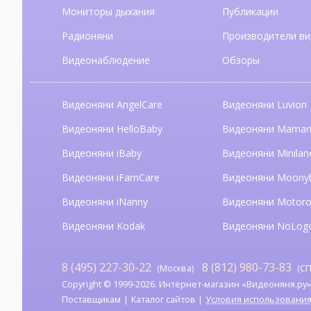
Мониторы дыхания
Публикации
Радионяни
Производители ви
Видеонаблюдение
Обзоры
Видеоняни AngelCare
Видеоняни Luvion
Видеоняни HelloBaby
Видеоняни Mama
Видеоняни iBaby
Видеоняни Minilan
Видеоняни iFamCare
Видеоняни Moony
Видеоняни iNanny
Видеоняни Motoro
Видеоняни Kodak
Видеоняни NoLog
8 (495) 227-30-22
8 (812) 980-73-83
(Москва)
(СП
Copyright © 1999-2026. Интернет-магазин «Видеоняня.ру». А
Поставщикам
Каталог сайтов
Условия использовани