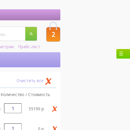
2
метрам
Прайс-лист
Очистить все
Количество / Стоимость
х
55190 р.
х
0 р.