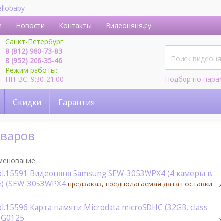
ellobaby
и
Новости
Контакты
Видеоняня.ру
Санкт-Петербург
8 (812) 980-73-83
8 (952) 206-35-46
Режим работы:
ПН-ВС: 9:30-21:00
Подбор по пара
Скидки
Гарантия
оваров
менование
ol.15591 Видеоняня Samsung SEW-3053WPX4 (4 камеры в
е) (SEW-3053WPX4
предзаказ, предполагаемая дата поставки
ol.15596 Карта памяти Microdata microSDHC (32GB, class
2G0125