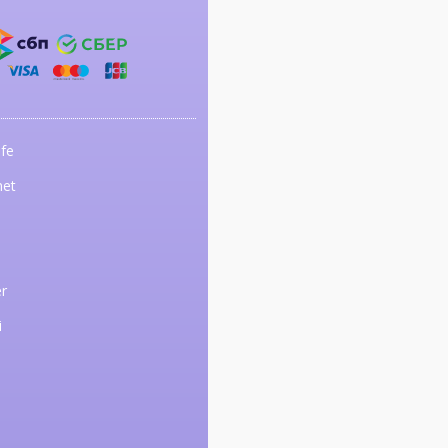
fe
net
r
i