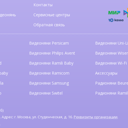
Контакты
деонянь
Сервисные центры
Обратная связь
Видеоняни Persicam
Видеоняни Uni-Li
n
Видеоняни Philips Avent
Видеоняни Wise
d
Видеоняни Ramili Baby
Видеоняни Wi-Fi
baby
Видеоняни Ramicom
Аксессуары
la
Видеоняни Samsung
Радионяни Beure
o
Видеоняни Switel
Радионяни Ramil
б)
дрес: г. Москва, ул. Студенческая, д. 16.
Реквизиты организации
.
я