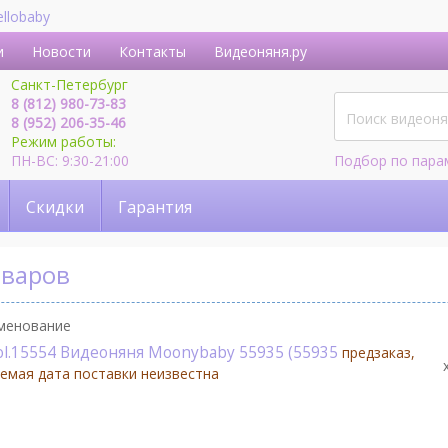
ellobaby
и
Новости
Контакты
Видеоняня.ру
Санкт-Петербург
8 (812) 980-73-83
8 (952) 206-35-46
Режим работы:
ПН-ВС: 9:30-21:00
Подбор по пара
Скидки
Гарантия
оваров
менование
ol.15554 Видеоняня Moonybaby 55935 (55935
предзаказ,
емая дата поставки неизвестна