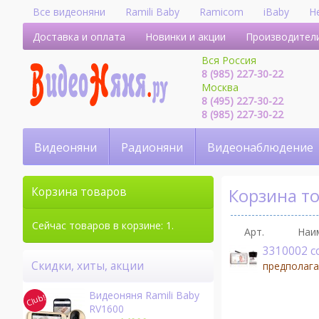
Все видеоняни
Ramili Baby
Ramicom
iBaby
H
Доставка и оплата
Новинки и акции
Производител
Вся Россия
8 (985) 227-30-22
Москва
8 (495) 227-30-22
8 (985) 227-30-22
Видеоняни
Радионяни
Видеонаблюдение
Корзина т
Корзина товаров
Сейчас товаров в корзине: 1.
Арт.
Наи
3310002 c
Скидки, хиты, акции
предполага
Видеоняня Ramili Baby
RV1600