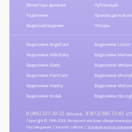
Мониторы дыхания
Публикации
Радионяни
Производители ви
Видеонаблюдение
Обзоры
Видеоняни AngelCare
Видеоняни Luvion
Видеоняни HelloBaby
Видеоняни Mama
Видеоняни iBaby
Видеоняни Minilan
Видеоняни iFamCare
Видеоняни Moony
Видеоняни iNanny
Видеоняни Motoro
Видеоняни Kodak
Видеоняни NoLog
8 (495) 227-30-22
8 (812) 980-73-83
(Москва)
(СП
Copyright © 1999-2026. Интернет-магазин «Видеоняня.ру». А
Поставщикам
Каталог сайтов
Условия использовани