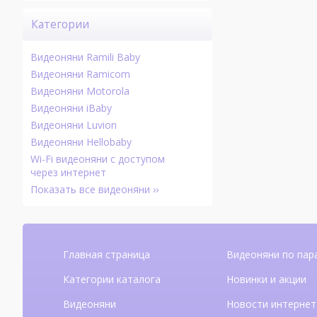
Категории
Видеоняни Ramili Baby
Видеоняни Ramicom
Видеоняни Motorola
Видеоняни iBaby
Видеоняни Luvion
Видеоняни Hellobaby
Wi-Fi видеоняни с доступом
через интернет
Показать все видеоняни ››
Главная страница
Видеоняни по пар
Категории каталога
Новинки и акции
Видеоняни
Новости интернет