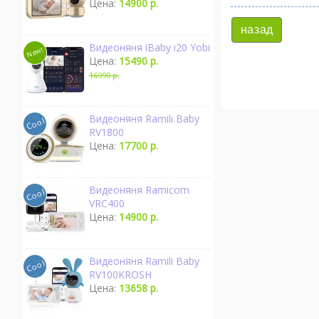
Цена:
14900 р.
назад
Видеоняня iBaby i20 Yobi
Цена:
15490 р.
16990 р.
Видеоняня Ramili Baby
RV1800
Цена:
17700 р.
Видеоняня Ramicom
VRC400
Цена:
14900 р.
Видеоняня Ramili Baby
RV100KROSH
Цена:
13658 р.