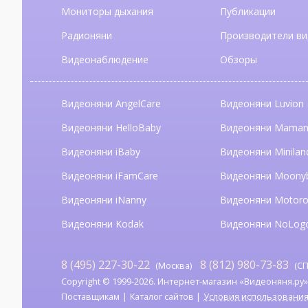
Мониторы дыхания
Публикации
Радионяни
Производители ви
Видеонаблюдение
Обзоры
Видеоняни AngelCare
Видеоняни Luvion
Видеоняни HelloBaby
Видеоняни Mama
Видеоняни iBaby
Видеоняни Minilan
Видеоняни iFamCare
Видеоняни Moony
Видеоняни iNanny
Видеоняни Motoro
Видеоняни Kodak
Видеоняни NoLog
8 (495) 227-30-22
8 (812) 980-73-83
(Москва)
(СП
Copyright © 1999-2026. Интернет-магазин «Видеоняня.ру». А
Поставщикам
Каталог сайтов
Условия использовани