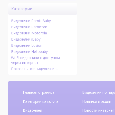
Категории
Видеоняни Ramili Baby
Видеоняни Ramicom
Видеоняни Motorola
Видеоняни iBaby
Видеоняни Luvion
Видеоняни Hellobaby
Wi-Fi видеоняни с доступом
через интернет
Показать все видеоняни ››
Главная страница
Видеоняни по пар
Категории каталога
Новинки и акции
Видеоняни
Новости интернет