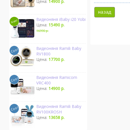
Цена:
14900 р.
назад
Видеоняня iBaby i20 Yobi
Цена:
15490 р.
16990 р.
Видеоняня Ramili Baby
RV1800
Цена:
17700 р.
Видеоняня Ramicom
VRC400
Цена:
14900 р.
Видеоняня Ramili Baby
RV100KROSH
Цена:
13658 р.