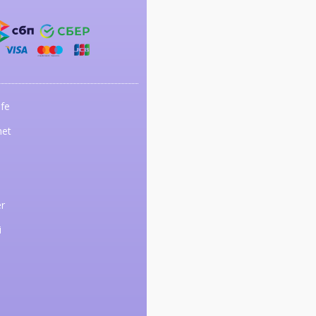
fe
net
r
i