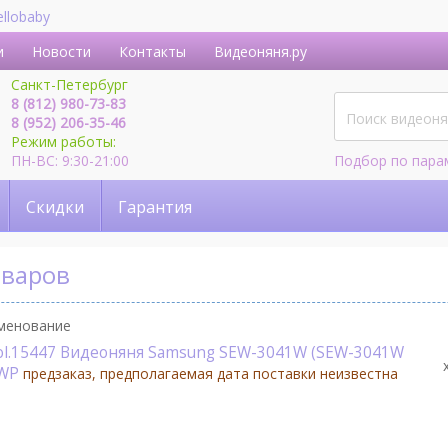
ellobaby
и
Новости
Контакты
Видеоняня.ру
Санкт-Петербург
8 (812) 980-73-83
8 (952) 206-35-46
Режим работы:
ПН-ВС: 9:30-21:00
Подбор по пара
Скидки
Гарантия
оваров
менование
ol.15447 Видеоняня Samsung SEW-3041W (SEW-3041W
1WP
предзаказ, предполагаемая дата поставки неизвестна