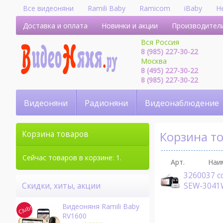
Все видеоняни
Ramili Baby
Ramicom
iBaby
H
Доставка и оплата
Новинки и акции
Производител
Вся Россия
8 (985) 227-30-22
Москва
8 (495) 227-30-22
8 (985) 227-30-22
Видеоняни
Радионяни
Видеонаблюдение
Корзина т
Корзина товаров
Сейчас товаров в корзине: 1.
Арт.
Наи
3260037 c
SEW-304
Скидки, хиты, акции
Видеоняня Ramili Baby
RV1600