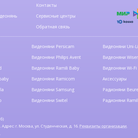
Контакты
деонянь
Сервисные центры
Обратная связь
Видеоняни Persicam
Видеоняни Uni-Li
n
Видеоняни Philips Avent
Видеоняни Wise
d
Видеоняни Ramili Baby
Видеоняни Wi-Fi
baby
Видеоняни Ramicom
Аксессуары
la
Видеоняни Samsung
Радионяни Beure
o
Видеоняни Switel
Радионяни Ramil
б)
дрес: г. Москва, ул. Студенческая, д. 16.
Реквизиты организации
.
я