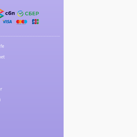
fe
net
r
i