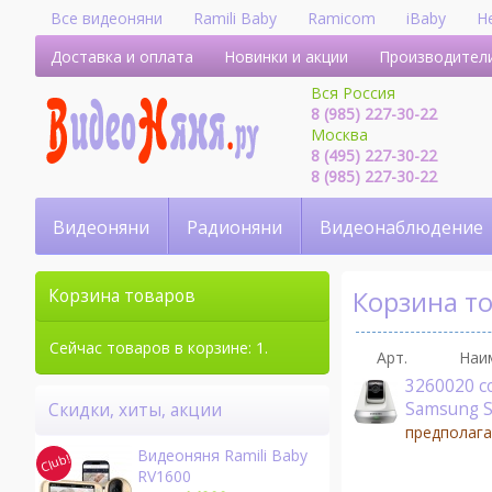
Все видеоняни
Ramili Baby
Ramicom
iBaby
H
Доставка и оплата
Новинки и акции
Производител
Вся Россия
8 (985) 227-30-22
Москва
8 (495) 227-30-22
8 (985) 227-30-22
Видеоняни
Радионяни
Видеонаблюдение
Корзина т
Корзина товаров
Сейчас товаров в корзине: 1.
Арт.
Наи
3260020 c
Samsung 
Скидки, хиты, акции
предполага
Видеоняня Ramili Baby
RV1600