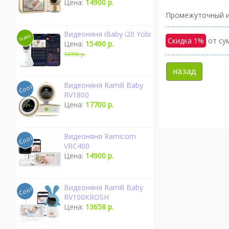
Цена:
14900 р.
Промежуточный и
Видеоняня iBaby i20 Yobi
Скидка 1%
от сум
Цена:
15490 р.
16990 р.
назад
Видеоняня Ramili Baby
RV1800
Цена:
17700 р.
Видеоняня Ramicom
VRC400
Цена:
14900 р.
Видеоняня Ramili Baby
RV100KROSH
Цена:
13658 р.