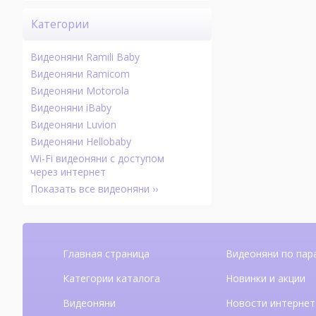
Категории
Видеоняни Ramili Baby
Видеоняни Ramicom
Видеоняни Motorola
Видеоняни iBaby
Видеоняни Luvion
Видеоняни Hellobaby
Wi-Fi видеоняни с доступом
через интернет
Показать все видеоняни ››
Главная страница
Видеоняни по пар
Категории каталога
Новинки и акции
Видеоняни
Новости интернет