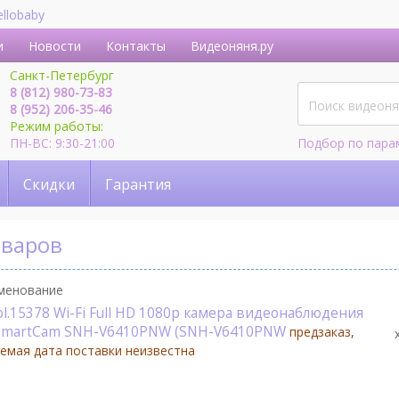
ellobaby
и
Новости
Контакты
Видеоняня.ру
Санкт-Петербург
8 (812) 980-73-83
8 (952) 206-35-46
Режим работы:
ПН-ВС: 9:30-21:00
Подбор по пара
Скидки
Гарантия
оваров
менование
ol.15378 Wi-Fi Full HD 1080p камера видеонаблюдения
SmartCam SNH-V6410PNW (SNH-V6410PNW
предзаказ,
емая дата поставки неизвестна