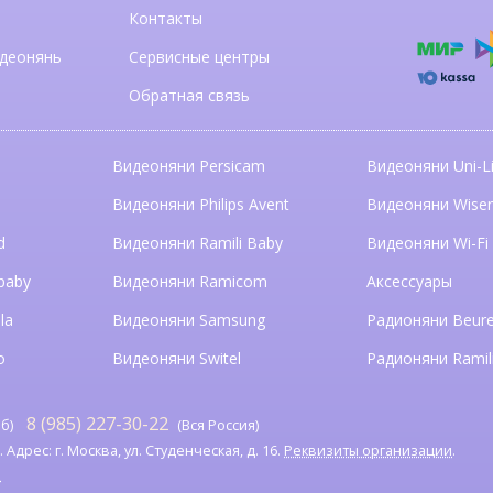
Контакты
деонянь
Сервисные центры
Обратная связь
Видеоняни Persicam
Видеоняни Uni-Li
n
Видеоняни Philips Avent
Видеоняни Wise
d
Видеоняни Ramili Baby
Видеоняни Wi-Fi
baby
Видеоняни Ramicom
Аксессуары
la
Видеоняни Samsung
Радионяни Beure
o
Видеоняни Switel
Радионяни Ramil
8 (985) 227-30-22
б)
(Вся Россия)
дрес: г. Москва, ул. Студенческая, д. 16.
Реквизиты организации
.
я