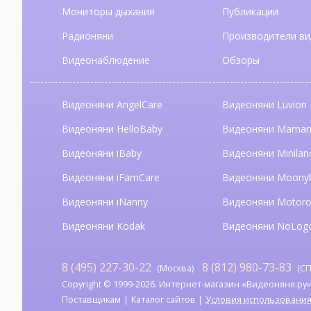
Мониторы дыхания
Публикации
Радионяни
Производители ви
Видеонаблюдение
Обзоры
Видеоняни AngelCare
Видеоняни Luvion
Видеоняни HelloBaby
Видеоняни Mama
Видеоняни iBaby
Видеоняни Minilan
Видеоняни iFamCare
Видеоняни Moony
Видеоняни iNanny
Видеоняни Motoro
Видеоняни Kodak
Видеоняни NoLog
8 (495) 227-30-22
8 (812) 980-73-83
(Москва)
(СП
Copyright © 1999-2026. Интернет-магазин «Видеоняня.ру». А
Поставщикам
Каталог сайтов
Условия использовани