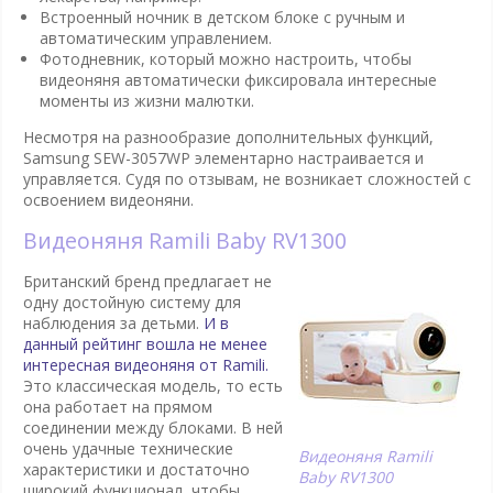
Встроенный ночник в детском блоке с ручным и
автоматическим управлением.
Фотодневник, который можно настроить, чтобы
видеоняня автоматически фиксировала интересные
моменты из жизни малютки.
Несмотря на разнообразие дополнительных функций,
Samsung SEW-3057WP элементарно настраивается и
управляется. Судя по отзывам, не возникает сложностей с
освоением видеоняни.
Видеоняня Ramili Baby RV1300
Британский бренд предлагает не
одну достойную систему для
наблюдения за детьми.
И в
данный рейтинг вошла не менее
интересная видеоняня от Ramili.
Это классическая модель, то есть
она работает на прямом
соединении между блоками. В ней
очень удачные технические
Видеоняня Ramili
характеристики и достаточно
Baby RV1300
широкий функционал, чтобы