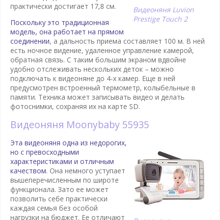
практически достигает 17,8 см.
Видеоняня Luvion
Prestige Touch 2
Поскольку это традиционная
модель, она работает на прямом
соединении
, а дальность приема составляет 100 м. В ней
есть ночное видение, удаленное управление камерой,
обратная связь. С таким большим экраном вдвойне
удобно отслеживать нескольких деток – можно
подключать к видеоняне до 4-х камер. Еще в ней
предусмотрен встроенный термометр, колыбельные в
памяти. Техника может записывать видео и делать
фотоснимки, сохраняя их на карте SD.
Видеоняня Moonybaby 55935
Эта видеоняня одна из недорогих,
но с превосходными
характеристиками и отличным
качеством.
Она немного уступает
вышеперечисленным по широте
функционала. Зато ее может
позволить себе практически
каждая семья без особой
нагрузки на бюджет. Ее отличают