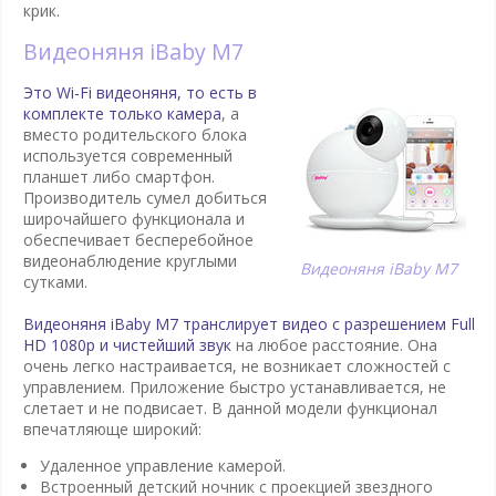
крик.
Видеоняня iBaby M7
Это Wi-Fi видеоняня, то есть в
комплекте только камера
, а
вместо родительского блока
используется современный
планшет либо смартфон.
Производитель сумел добиться
широчайшего функционала и
обеспечивает бесперебойное
видеонаблюдение круглыми
Видеоняня iBaby M7
сутками.
Видеоняня iBaby M7 транслирует видео с разрешением Full
HD 1080p и чистейший звук
на любое расстояние. Она
очень легко настраивается, не возникает сложностей с
управлением. Приложение быстро устанавливается, не
слетает и не подвисает. В данной модели функционал
впечатляюще широкий:
Удаленное управление камерой.
Встроенный детский ночник с проекцией звездного