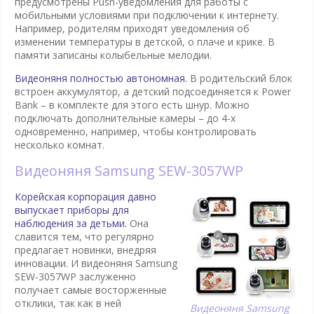
предусмотрены Push-уведомления для работы с
мобильными условиями при подключении к интернету.
Например, родителям приходят уведомления об
изменении температуры в детской, о плаче и крике. В
памяти записаны колыбельные мелодии.
Видеоняня полностью автономная.
В родительский блок
встроен аккумулятор, а детский подсоединяется к Power
Bank – в комплекте для этого есть шнур. Можно
подключать дополнительные камеры – до 4-х
одновременно, например, чтобы контролировать
несколько комнат.
Видеоняня Samsung SEW-3057WP
Корейская корпорация давно
выпускает приборы для
наблюдения за детьми.
Она
славится тем, что регулярно
предлагает новинки, внедряя
инновации. И видеоняня Samsung
SEW-3057WP заслуженно
получает самые восторженные
отклики, так как в ней
Видеоняня Samsung