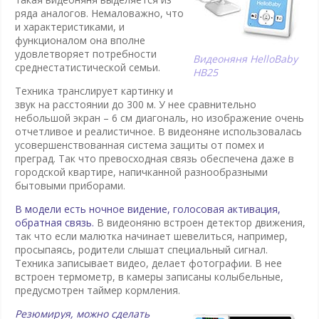
ряда аналогов. Немаловажно, что
и характеристиками, и
функционалом она вполне
удовлетворяет потребности
Видеоняня HelloBaby
среднестатистической семьи.
HB25
Техника транслирует картинку и
звук на расстоянии до 300 м. У нее сравнительно
небольшой экран – 6 см диагональ, но изображение очень
отчетливое и реалистичное. В видеоняне использовалась
усовершенствованная система защиты от помех и
преград. Так что превосходная связь обеспечена даже в
городской квартире, напичканной разнообразными
бытовыми приборами.
В модели есть ночное видение, голосовая активация,
обратная связь.
В видеоняню встроен детектор движения,
так что если малютка начинает шевелиться, например,
просыпаясь, родители слышат специальный сигнал.
Техника записывает видео, делает фотографии. В нее
встроен термометр, в камеры записаны колыбельные,
предусмотрен таймер кормления.
Резюмируя, можно сделать