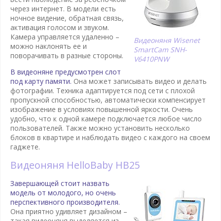
через интернет. В модели есть
ночное видение, обратная связь,
активация голосом и звуком.
Камера управляется удаленно –
Видеоняня Wisenet
можно наклонять ее и
SmartCam SNH-
поворачивать в разные стороны.
V6410PNW
В видеоняне предусмотрен слот
под карту памяти.
Она может записывать видео и делать
фотографии. Техника адаптируется под сети с плохой
пропускной способностью, автоматически компенсирует
изображение в условиях повышенной яркости. Очень
удобно, что к одной камере подключается любое число
пользователей. Также можно установить несколько
блоков в квартире и наблюдать видео с каждого на своем
гаджете.
Видеоняня HelloBaby HB25
Завершающей стоит назвать
модель от молодого, но очень
перспективного производителя.
Она приятно удивляет дизайном –
такая видеоняня выделяется из