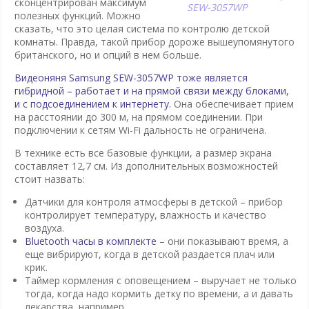
сконцентрирован максимум
SEW-3057WP
полезных функций. Можно
сказать, что это целая система по контролю детской
комнаты. Правда, такой прибор дороже вышеупомянутого
британского, но и опций в нем больше.
Видеоняня Samsung SEW-3057WP тоже является
гибридной – работает и на прямой связи между блоками,
и с подсоединением к интернету.
Она обеспечивает прием
на расстоянии до 300 м, на прямом соединении. При
подключении к сетям Wi-Fi дальность не ограничена.
В технике есть все базовые функции, а размер экрана
составляет 12,7 см. Из дополнительных возможностей
стоит назвать:
Датчики для контроля атмосферы в детской – прибор
контролирует температуру, влажность и качество
воздуха.
Bluetooth часы в комплекте
– они показывают время, а
еще вибрируют, когда в детской раздается плач или
крик.
Таймер кормления с оповещением – выручает не только
тогда, когда надо кормить детку по времени, а и давать
лекарства, например.