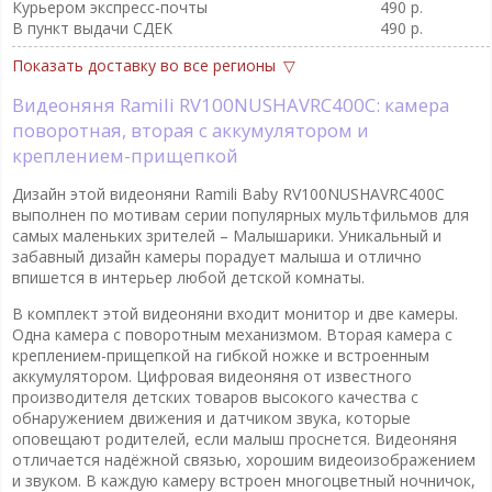
Курьером экспресс-почты
490 р.
В пункт выдачи CДEK
490 р.
Показать доставку во все регионы
Видеоняня Ramili RV100NUSHAVRC400C: камера
поворотная, вторая с аккумулятором и
креплением-прищепкой
Дизайн этой видеоняни Ramili Baby RV100NUSHAVRC400C
выполнен по мотивам серии популярных мультфильмов для
самых маленьких зрителей – Малышарики. Уникальный и
забавный дизайн камеры порадует малыша и отлично
впишется в интерьер любой детской комнаты.
В комплект этой видеоняни входит монитор и две камеры.
Одна камера с поворотным механизмом. Вторая камера с
креплением-прищепкой на гибкой ножке и встроенным
аккумулятором. Цифровая видеоняня от известного
производителя детских товаров высокого качества с
обнаружением движения и датчиком звука, которые
оповещают родителей, если малыш проснется. Видеоняня
отличается надёжной связью, хорошим видеоизображением
и звуком. В каждую камеру встроен многоцветный ночничок,