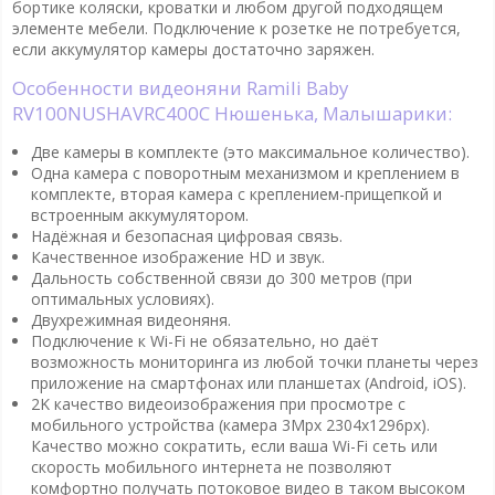
бортике коляски, кроватки и любом другой подходящем
элементе мебели. Подключение к розетке не потребуется,
если аккумулятор камеры достаточно заряжен.
Особенности видеоняни Ramili Baby
RV100NUSHAVRC400C Нюшенька, Малышарики:
Две камеры в комплекте (это максимальное количество).
Одна камера с поворотным механизмом и креплением в
комплекте, вторая камера с креплением-прищепкой и
встроенным аккумулятором.
Надёжная и безопасная цифровая связь.
Качественное изображение HD и звук.
Дальность собственной связи до 300 метров (при
оптимальных условиях).
Двухрежимная видеоняня.
Подключение к Wi-Fi не обязательно, но даёт
возможность мониторинга из любой точки планеты через
приложение на смартфонах или планшетах (Android, iOS).
2K качество видеоизображения при просмотре с
мобильного устройства (камера 3Mpx 2304x1296px).
Качество можно сократить, если ваша Wi-Fi сеть или
скорость мобильного интернета не позволяют
комфортно получать потоковое видео в таком высоком