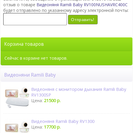
отзыв о товаре
Видеоняня Ramili Baby RV100NUSHAVRC400C
будет отправлено по указанному адресу электронной почты:
Отправить!
Корзина товаров
Сейчас в корзине нет товаров.
Видеоняни Ramili Baby
Видеоняня с монитором дыхания Ramili Baby
RV1300SP
Цена:
21500 р.
Видеоняня Ramili Baby RV1300
Цена:
17700 р.