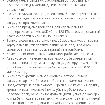
Обнаружение движения, активация устройства при
обнаружении движения (датчик движения можно
отключить).
Ёмкий аккумулятор в родительском блоке, заряжается с
помощью адаптера питания или от вашего портативного
аккумулятора Power Bank.
В камере предусмотрен слот для карты памяти
(поддерживается MicroSDXC до 128 Гб, рекомендованный
класс скорости 6 или 10, но не ниже 4).
Запись видео и фото самых незабываемых моментов на
карту памяти. Управляйте записью на родительском
мониторе, а затем просматривайте в альбоме.
Камера с поворотным механизмом работает от сети.
Автономное питание камеры можно обеспечить при
подключении к портативному аккумулятору Power Bank
(до 24 часов автономной работы при ёмкости 10 000
миллиампер).
В камеру с креплением-прищепкой встроен ёмкий
аккумулятор – до 6 часов работы в режиме ожидания.
Предусмотрена возможность крепление камер к бортику
кроватки или к коляске (пожалуйста, убедитесь в
безопасности, ребенок не должен дотянуться до камеры
или кабеля адаптера питания, что может стать причиной
несчастного случая, иначе откажитесь от крепления к