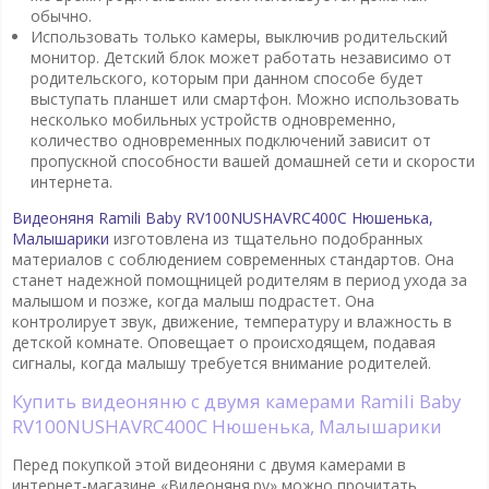
обычно.
Использовать только камеры, выключив родительский
монитор. Детский блок может работать независимо от
родительского, которым при данном способе будет
выступать планшет или смартфон. Можно использовать
несколько мобильных устройств одновременно,
количество одновременных подключений зависит от
пропускной способности вашей домашней сети и скорости
интернета.
Видеоняня Ramili Baby RV100NUSHAVRC400C Нюшенька,
Малышарики
изготовлена из тщательно подобранных
материалов с соблюдением современных стандартов. Она
станет надежной помощницей родителям в период ухода за
малышом и позже, когда малыш подрастет. Она
контролирует звук, движение, температуру и влажность в
детской комнате. Оповещает о происходящем, подавая
сигналы, когда малышу требуется внимание родителей.
Купить видеоняню с двумя камерами Ramili Baby
RV100NUSHAVRC400C Нюшенька, Малышарики
Перед покупкой этой видеоняни с двумя камерами в
интернет-магазине «Видеоняня.ру» можно прочитать