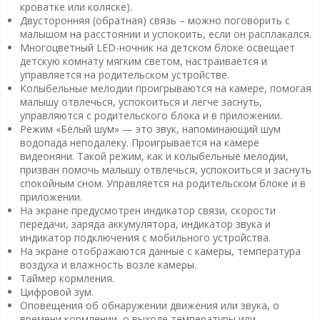
кроватке или коляске).
Двусторонняя (обратная) связь – можно поговорить с
малышом на расстоянии и успокоить, если он расплакался.
Многоцветный LED-ночник на детском блоке освещает
детскую комнату мягким светом, настраивается и
управляется на родительском устройстве.
Колыбельные мелодии проигрываются на камере, помогая
малышу отвлечься, успокоиться и легче заснуть,
управляются с родительского блока и в приложении.
Режим «Белый шум» — это звук, напоминающий шум
водопада неподалеку. Проигрывается на камере
видеоняни. Такой режим, как и колыбельные мелодии,
призван помочь малышу отвлечься, успокоиться и заснуть
спокойным сном. Управляется на родительском блоке и в
приложении.
На экране предусмотрен индикатор связи, скорости
передачи, заряда аккумулятора, индикатор звука и
индикатор подключения с мобильного устройства.
На экране отображаются данные с камеры, температура
воздуха и влажность возле камеры.
Таймер кормления.
Цифровой зум.
Оповещения об обнаружении движения или звука, о
времени кормлении, о выходе температуры или