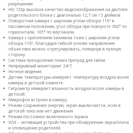
разрешении.
HD 720p высокое качество видеоизображения на дисплее
родительского блока с диагональю 12,7 см / 5 дюймов.
Поворотная камера с широким углом обзора 110º в
пассивном положении, угол обзора при повороте 360° по
горизонтали, 165° по вертикали.
Камера с креплением-зажимом тоже с широким углом
обзора 110º, благодаря гибкой основе направление
объектива можно отрегулировать, повернув в нужную
сторону.
Система преодоления помех преград для связи.
Непрерывный мониторинг 24/7.
Ночное видение.
Датчик температуры измеряет температуру воздуха возле
камеры в детской комнате.
Гигрометр измеряет влажность воздуха возле камеры в
детской.
Микрофон встроен в камеру.
Режим сохранения энергии, экран выключается, если в
детской тихо или нет движения.
Режим постоянно включенного экрана.
VOX – активация устройства при обнаружении звука/плача
и оповещение родителей.