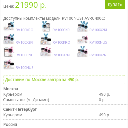
21990 р.
Купить
Цена:
Доступны комплекты модели RV100NUSHAVRC400C:
RV100KROSH
RV100CKROSH
RV100X2KROSH
RV100X2KROSHNUSHA
RV100KROSHVRC400C
RV100NUSHA
RV100CNUSHA
RV100X2NUSHA
RV100X2NUSHAKROS
RV100NUSHAVRC400C
Доставим по Москве завтра за 490 р.
Москва
Курьером
490 р.
Самовывоз (м. Динамо)
0 р.
Санкт-Петербург
Курьером
490 р.
Россия