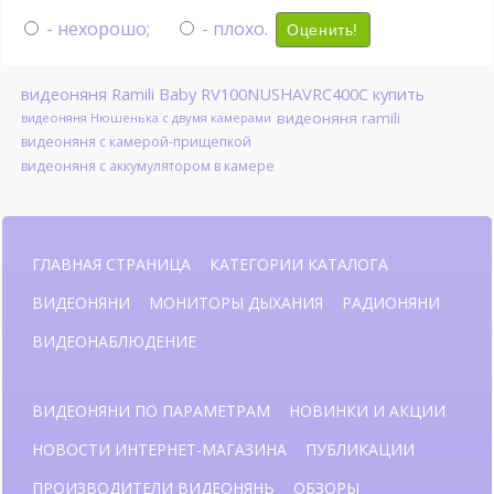
- нехорошо;
- плохо.
Оценить!
видеоняня Ramili Baby RV100NUSHAVRC400C купить
видеоняня ramili
видеоняня Нюшенька с двумя камерами
видеоняня с камерой-прищепкой
видеоняня с аккумулятором в камере
ГЛАВНАЯ СТРАНИЦА
КАТЕГОРИИ КАТАЛОГА
ВИДЕОНЯНИ
МОНИТОРЫ ДЫХАНИЯ
РАДИОНЯНИ
ВИДЕОНАБЛЮДЕНИЕ
ВИДЕОНЯНИ ПО ПАРАМЕТРАМ
НОВИНКИ И АКЦИИ
НОВОСТИ ИНТЕРНЕТ-МАГАЗИНА
ПУБЛИКАЦИИ
ПРОИЗВОДИТЕЛИ ВИДЕОНЯНЬ
ОБЗОРЫ