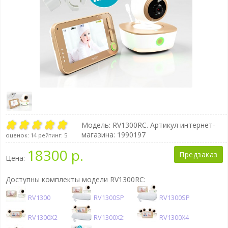
Модель:
RV1300RC
. Артикул интернет-
магазина: 1990197
оценок:
14
рейтинг:
5
18300 р.
Предзаказ
Цена:
Доступны комплекты модели RV1300RC:
RV1300
RV1300SP
RV1300SP2
RV1300X2
RV1300X2SP
RV1300X4