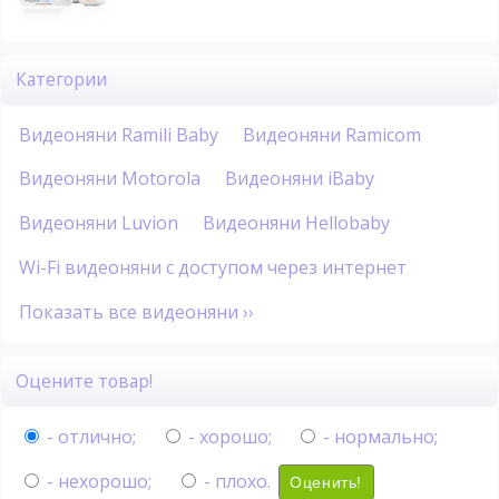
Категории
Видеоняни Ramili Baby
Видеоняни Ramicom
Видеоняни Motorola
Видеоняни iBaby
Видеоняни Luvion
Видеоняни Hellobaby
Wi-Fi видеоняни с доступом через интернет
Показать все видеоняни ››
Оцените товар!
- отлично;
- хорошо;
- нормально;
- нехорошо;
- плохо.
Оценить!