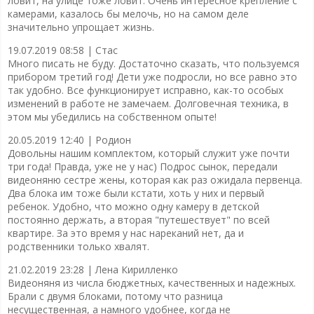
ловит, на улице тоже ловит. Очень интересное крепление с
камерами, казалось бы мелочь, но на самом деле
значительно упрощает жизнь.
19.07.2019 08:58 |
Стас
Много писать не буду. Достаточно сказать, что пользуемся
прибором третий год! Дети уже подросли, но все равно это
так удобно. Все функционирует исправно, как-то особых
изменений в работе не замечаем. Долговечная техника, в
этом мы убедились на собственном опыте!
20.05.2019 12:40 |
Родион
Довольны нашим комплектом, который служит уже почти
три года! Правда, уже не у нас) Подрос сынок, передали
видеоняню сестре жены, которая как раз ожидала первенца.
Два блока им тоже были кстати, хоть у них и первый
ребенок. Удобно, что можно одну камеру в детской
постоянно держать, а вторая "путешествует" по всей
квартире. За это время у нас нареканий нет, да и
родственники только хвалят.
21.02.2019 23:28 |
Лена Кирилленко
Видеоняня из числа бюджетных, качественных и надежных.
Брали с двумя блоками, потому что разница
несущественная, а намного удобнее, когда не