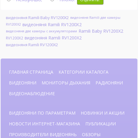
видеоняня Ramili Baby RV1200X2
видеоняня Ramili две камеры
видеоняня Ramili RV1200X2
RV1200X2
Ramili Baby RV1200X2
видеоняня две камеры с аккумуляторами
видеоняня Ramili RV1200X2
RV1200X2
видеоняня Ramili RV1200X2
ГЛАВНАЯ СТРАНИЦА
КАТЕГОРИИ КАТАЛОГА
ВИДЕОНЯНИ
МОНИТОРЫ ДЫХАНИЯ
РАДИОНЯНИ
ВИДЕОНАБЛЮДЕНИЕ
ВИДЕОНЯНИ ПО ПАРАМЕТРАМ
НОВИНКИ И АКЦИИ
НОВОСТИ ИНТЕРНЕТ-МАГАЗИНА
ПУБЛИКАЦИИ
ПРОИЗВОДИТЕЛИ ВИДЕОНЯНЬ
ОБЗОРЫ