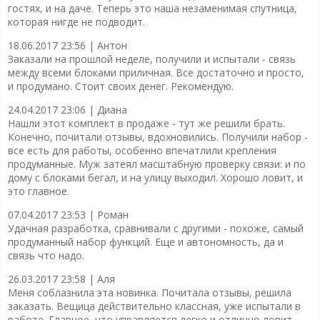
гостях, и на даче. Теперь это наша незаменимая спутница,
которая нигде не подводит.
18.06.2017 23:56 |
Антон
Заказали на прошлой неделе, получили и испытали - связь
между всеми блоками приличная. Все достаточно и просто,
и продумано. Стоит своих денег. Рекомендую.
24.04.2017 23:06 |
Диана
Нашли этот комплект в продаже - тут же решили брать.
Конечно, почитали отзывы, вдохновились. Получили набор -
все есть для работы, особенно впечатлили крепления
продуманные. Муж затеял масштабную проверку связи: и по
дому с блоками бегал, и на улицу выходил. Хорошо ловит, и
это главное.
07.04.2017 23:53 |
Роман
Удачная разработка, сравнивали с другими - похоже, самый
продуманный набор функций. Еще и автономность, да и
связь что надо.
26.03.2017 23:58 |
Аля
Меня соблазнила эта новинка. Почитала отзывы, решила
заказать. Вещица действительно классная, уже испытали в
работе. Главное, что управляется легко и отлично ловит