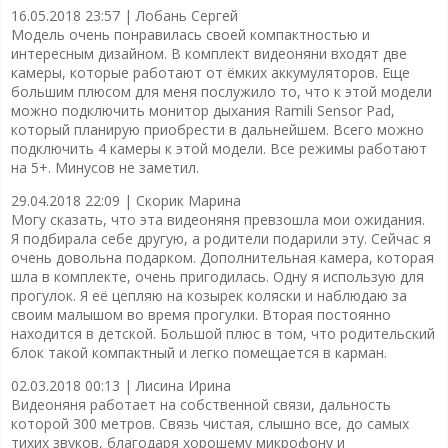
16.05.2018 23:57 |
Лобань Сергей
Модель очень понравилась своей компактностью и
интересным дизайном. В комплект видеоняни входят две
камеры, которые работают от ёмких аккумуляторов. Еще
большим плюсом для меня послужило то, что к этой модели
можно подключить монитор дыхания Ramili Sensor Pad,
который планирую приобрести в дальнейшем. Всего можно
подключить 4 камеры к этой модели. Все режимы работают
на 5+. Минусов не заметил.
29.04.2018 22:09 |
Скорик Марина
Могу сказать, что эта видеоняня превзошла мои ожидания.
Я подбирала себе другую, а родители подарили эту. Сейчас я
очень довольна подарком. Дополнительная камера, которая
шла в комплекте, очень пригодилась. Одну я использую для
прогулок. Я её цепляю на козырек коляски и наблюдаю за
своим малышом во время прогулки. Вторая постоянно
находится в детской. Большой плюс в том, что родительский
блок такой компактный и легко помещается в карман.
02.03.2018 00:13 |
Лисина Ирина
Видеоняня работает на собственной связи, дальность
которой 300 метров. Связь чистая, слышно все, до самых
тихих звуков, благодаря хорошему микрофону и