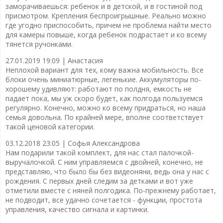
заморачиваешься: ребенок и в детской, и в гостиной под
присмотром. Крепления беспроигрышные. Реально можно
где угодно приспособить, причем не проблема найти место
для камеры повыше, когда ребенок подрастает и ко всему
тянется ручонками.
27.01.2019 19:09 |
Анастасия
Неплохой вариант для тех, кому важна мобильность. Все
блоки очень миниатюрные, легенькие. Аккумуляторы по-
хорошему удивляют: работают по полдня, емкость не
падает пока, мы уж скоро будет, как полгода пользуемся
регулярно. Конечно, можно ко всему придраться, но наша
семья довольна. По крайней мере, вполне соответствует
такой ценовой категории.
03.12.2018 23:05 |
Софья Александрова
Нам подарили такой комплект, для нас стал палочкой-
выручалочкой. С ним управляемся с двойней, конечно, не
представляю, что было бы без видеоняни, ведь она у нас с
рождения. С первых дней следим за детками и вот уже
отметили вместе с няней полгодика. По-прежнему работает,
не подводит, все удачно сочетается - функции, простота
управления, качество сигнала и картинки.