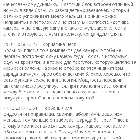
качественному динамику. В детский блок встроен отличный
ночник в виде больших разноцветных звездочек, который
отлично успокаивает моего малыша. Ночник можно
направить на потолок или на стену. В комплекте идет две
камеры, я использую одну в спальне, муж закрепил ее на
стену, а вторую цепляем на коляску, когда идем гулять.
19.01.2018 13:27 |
Корчагина Леся
Большой плюс, что в комплекте две камеры. Чтобы не
дергать постоянно одну камеру туда – сюда, я использую
одну на кроватке, а вторую для прогулок, которую цепляю за
козырек коляски. На экране отображаются индикаторы
заряда аккумуляторов обоих детских блоков. Хорошо, что
есть функция сохранения энергии. Мощность передачи
автоматически регулируется, при изменении расстояния
между блокам, а это значительно сохраняет энергию
аккумуляторов. Очень довольна покупкой.
17.12.2017 13:51 |
Горбань Лиля
Видеоняня понравилась своими габаритами. Ведь, чем
меньше, тем меньше он забирает заряда батареи. Плюс к
этому в комплект входят две камеры, как раз поставили
обоим деткам в спальни. В каждой камере встроен
термометр, который замеряет температуру в детской