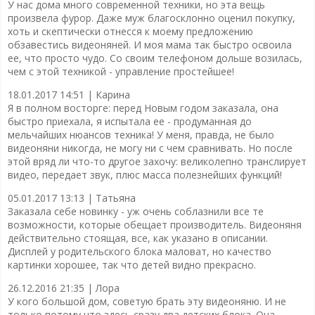
У нас дома много современной техники, но эта вещь
произвела фурор. Даже муж благосклонно оценил покупку,
хоть и скептически отнесся к моему предложению
обзавестись видеоняней. И моя мама так быстро освоила
ее, что просто чудо. Со своим телефоном дольше возилась,
чем с этой техникой - управление простейшее!
18.01.2017 14:51 |
Карина
Я в полном восторге: перед Новым годом заказала, она
быстро приехала, я испытала ее - продуманная до
мельчайших нюансов техника! У меня, правда, не было
видеоняни никогда, не могу ни с чем сравнивать. Но после
этой вряд ли что-то другое захочу: великолепно транслирует
видео, передает звук, плюс масса полезнейших функций!
05.01.2017 13:13 |
Татьяна
Заказала себе новинку - уж очень соблазнили все те
возможности, которые обещает производитель. Видеоняня
действительно стоящая, все, как указано в описании.
Дисплей у родительского блока маловат, но качество
картинки хорошее, так что детей видно прекрасно.
26.12.2016 21:35 |
Лора
У кого большой дом, советую брать эту видеоняню. И не
только потому что здесь сразу два детских блока. Она