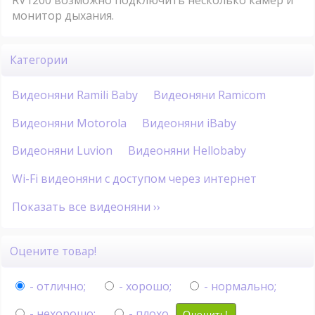
RV1200 возможно подключить несколько камер и
монитор дыхания.
Категории
Видеоняни Ramili Baby
Видеоняни Ramicom
Видеоняни Motorola
Видеоняни iBaby
Видеоняни Luvion
Видеоняни Hellobaby
Wi-Fi видеоняни с доступом через интернет
Показать все видеоняни ››
Оцените товар!
- отлично;
- хорошо;
- нормально;
- нехорошо;
- плохо.
Оценить!