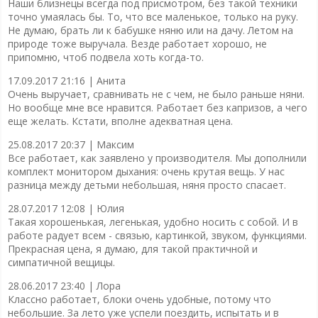
Наши близнецы всегда под присмотром, без такой техники
точно умаялась бы. То, что все маленькое, только на руку.
Не думаю, брать ли к бабушке няню или на дачу. Летом на
природе тоже выручала. Везде работает хорошо, не
припомню, чтоб подвела хоть когда-то.
17.09.2017 21:16 |
Анита
Очень выручает, сравнивать не с чем, не было раньше няни.
Но вообще мне все нравится. Работает без капризов, а чего
еще желать. Кстати, вполне адекватная цена.
25.08.2017 20:37 |
Максим
Все работает, как заявлено у производителя. Мы дополнили
комплект монитором дыхания: очень крутая вещь. У нас
разница между детьми небольшая, няня просто спасает.
28.07.2017 12:08 |
Юлия
Такая хорошенькая, легенькая, удобно носить с собой. И в
работе радует всем - связью, картинкой, звуком, функциями.
Прекрасная цена, я думаю, для такой практичной и
симпатичной вещицы.
28.06.2017 23:40 |
Лора
Классно работает, блоки очень удобные, потому что
небольшие. За лето уже успели поездить, испытать и в