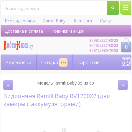
Все видеоняни
Ramili Baby
Ramicom
iBaby
Hellobaby
Доставка и оплата
Новинки и акции
8 (985) 227-30-22
8 (495) 227-30-22
0
8 (812) 980-73-83
Видеоняни
Скидка
1%
Гарантия
Модель Ramili Baby 35 из 69
«
»
Видеоняня Ramili Baby RV1200X2 (две
камеры с аккумуляторами)