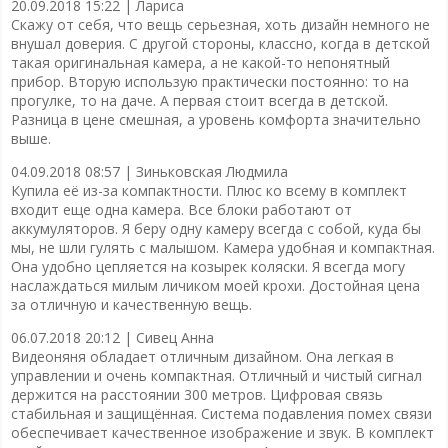
20.09.2018 15:22 |
Лариса
Скажу от себя, что вещь серьезная, хоть дизайн немного не
внушал доверия. С другой стороны, классно, когда в детской
такая оригинальная камера, а не какой-то непонятный
прибор. Вторую использую практически постоянно: то на
прогулке, то на даче. А первая стоит всегда в детской.
Разница в цене смешная, а уровень комфорта значительно
выше.
04.09.2018 08:57 |
Зиньковская Людмила
Купила её из-за компактности. Плюс ко всему в комплект
входит еще одна камера. Все блоки работают от
аккумуляторов. Я беру одну камеру всегда с собой, куда бы
мы, не шли гулять с малышом. Камера удобная и компактная.
Она удобно цепляется на козырек коляски. Я всегда могу
наслаждаться милым личиком моей крохи. Достойная цена
за отличную и качественную вещь.
06.07.2018 20:12 |
Сивец Анна
Видеоняня обладает отличным дизайном. Она легкая в
управлении и очень компактная. Отличный и чистый сигнал
держится на расстоянии 300 метров. Цифровая связь
стабильная и защищённая. Система подавления помех связи
обеспечивает качественное изображение и звук. В комплект