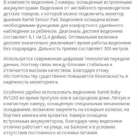
В комплекте видеоняни 2 камеры, оснащённые встроенными
аккумуляторами. Видеоняня от английского производителя
детских товаров, к которой можно подключить монитор
дыхания Ramili Sensor Pad. Видеоняня оснащена всеми
необходимыми функциями для комфортного удалённого
наблюдения за ребёнком. Диагональ дисплея видеоняни
составляет 6,1 см (2,4 дюйма). Оптимальная величина
дисплея значительно увеличивает время работы видеоняни
без подзарядки. Дальность приёма составляет 300 метров.
Используется современная цифровая технология передачи
данных, поэтому связь между блоками стабильна и
отличается высоким качеством. Благодаря этому
обстоятельству существенно повышается безопасность и
надёжность мониторинга.
Особенно удобно использовать видеоняню Ramili Baby
RV1200 во время прогулок или в загородном доме. Лёгкую и
компактную камеру, оснащённую специальным механизмом
складывания, возможно закрепить на козырьке коляски, на
бортике манежа или кроватки. Камера оснащена
встроенным аккумулятором, благодаря чему видеоняня
отлично работает на улице, на балконе и в условиях
отсутствия постоянного источника питания.