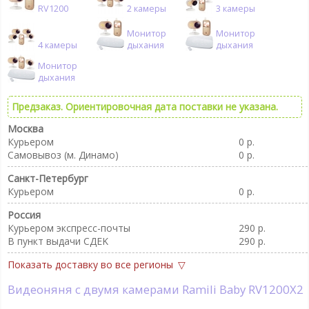
RV1200
2 камеры
3 камеры
Монитор
Монитор
4 камеры
дыхания
дыхания
Монитор
дыхания
Предзаказ. Ориентировочная дата поставки не указана.
Москва
Курьером
0 р.
Самовывоз (м. Динамо)
0 р.
Санкт-Петербург
Курьером
0 р.
Россия
Курьером экспресс-почты
290 р.
В пункт выдачи CДEK
290 р.
Показать доставку во все регионы
Видеоняня с двумя камерами Ramili Baby RV1200X2