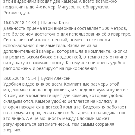
этой видеоняни входят две камеры. А всего возможно
подключить до 4-х камер. Минусов не обнаружила.
Рекомендую.
16.06.2018 14:34 |
Шарова Катя
Дальность приема этой видеоняни составляет 300 метров,
это более чем достаточно для использования её в квартире.
Сигнал чистый и качественный, помех за все время
использования я не заметила. Взяла её из-за
дополнительной камеры, которая шла в комплекте. Кнопки
на родительском блоке с подсветкой, в темноте я отлично
вижу, какую нажимаю кнопку. К тому же они очень удобно
расположены и реагируют на прикосновения.
29.05.2018 15:54 |
Букий Алексей
Удобная видеоняня во всем. Компактные размеры этой
модели мне очень понравились, и я недолго думая купил её.
К тому же в комплекте идет две камеры, которые удобно
складываются. Камера удобно цепляется на коляску, а
вторая находится в детской комнате. Видеоняня работает
на аккумуляторах, если садится батарея, то на индикаторе
это видно. А еще мощность между блоками может
регулироваться автоматически, тем самым сохраняя
энергию.