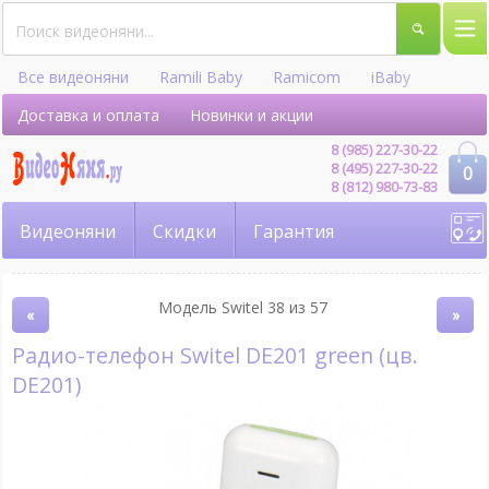
Все видеоняни
Ramili Baby
Ramicom
iBaby
Hellobaby
Доставка и оплата
Новинки и акции
8 (985) 227-30-22
8 (495) 227-30-22
0
8 (812) 980-73-83
Видеоняни
Скидки
Гарантия
Модель Switel 38 из 57
«
»
Радио-телефон Switel DE201 green (цв.
DE201)