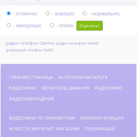
- отлично;
- хорошо;
- нормально;
- нехорошо;
- плохо.
Оценить!
радио-телефон Свител
радиотелефон Switel
домашний телефон Switel
ГЛАВНАЯ СТРАНИЦА
КАТЕГОРИИ КАТАЛОГА
ВИДЕОНЯНИ
МОНИТОРЫ ДЫХАНИЯ
РАДИОНЯНИ
ВИДЕОНАБЛЮДЕНИЕ
ВИДЕОНЯНИ ПО ПАРАМЕТРАМ
НОВИНКИ И АКЦИИ
НОВОСТИ ИНТЕРНЕТ-МАГАЗИНА
ПУБЛИКАЦИИ